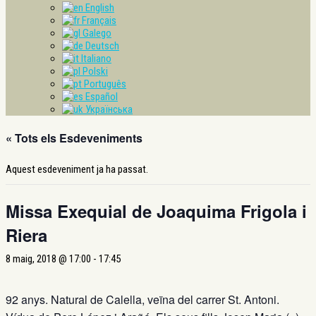
English
Français
Galego
Deutsch
Italiano
Polski
Português
Español
Українська
« Tots els Esdeveniments
Aquest esdeveniment ja ha passat.
Missa Exequial de Joaquima Frigola i
Riera
8 maig, 2018 @ 17:00
-
17:45
92 anys. Natural de Calella, veïna del carrer St. Antoni.