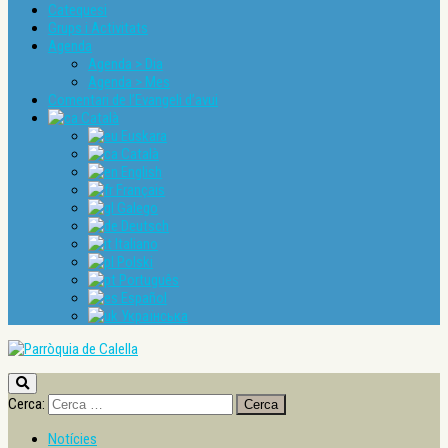
Catequesi
Grups i Activitats
Agenda
Agenda > Dia
Agenda > Mes
Comentari de l’Evangeli d’avui
Català
Euskara
Català
English
Français
Galego
Deutsch
Italiano
Polski
Português
Español
Українська
Cerca:
Notícies