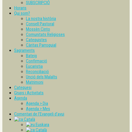
SUBSCRIPCIÓ
Horaris
Qui som?
La nostra història
Consell Pastoral
Mossèn Cinto
Comunitats Religioses
Catequistes
Càritas Parroquial
Sagraments
Bateig
Confirmació
Eucaristia
Reconciliació
Unció dels Malalts
Matrimoni
Catequesi
Grups i Activitats
Agenda
Agenda > Dia
Agenda > Mes
Comentari de l’Evangeli d’avui
Català
Euskara
Català