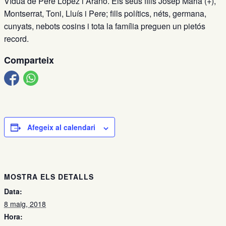
Vídua de Pere López i Arañó. Els seus fills Josep Maria (+),
Montserrat, Toni, Lluís i Pere; fills polítics, néts, germana,
cunyats, nebots cosins i tota la família preguen un pietós
record.
Comparteix
Afegeix al calendari
MOSTRA ELS DETALLS
Data:
8 maig, 2018
Hora: