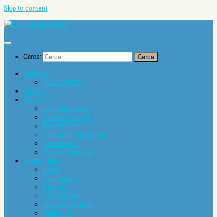
Skip to content
Cerca:
Notícies
SUBSCRIPCIÓ
Horaris
Qui som?
La nostra història
Consell Pastoral
Mossèn Cinto
Comunitats Religioses
Catequistes
Càritas Parroquial
Sagraments
Bateig
Confirmació
Eucaristia
Reconciliació
Unció dels Malalts
Matrimoni