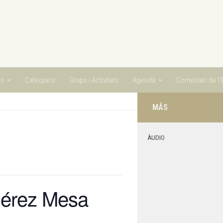
ts
Catequesi
Grups i Activitats
Agenda
Comentari de l’E
MÁS
ÀUDIO
Pérez Mesa