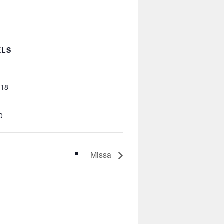
ELS
018
0
Missa