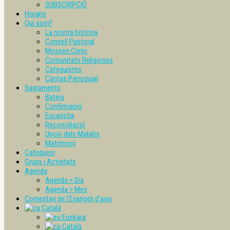
SUBSCRIPCIÓ
Horaris
Qui som?
La nostra història
Consell Pastoral
Mossèn Cinto
Comunitats Religioses
Catequistes
Càritas Parroquial
Sagraments
Bateig
Confirmació
Eucaristia
Reconciliació
Unció dels Malalts
Matrimoni
Catequesi
Grups i Activitats
Agenda
Agenda > Dia
Agenda > Mes
Comentari de l’Evangeli d’avui
Català
Euskara
Català