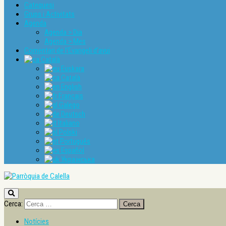
Catequesi
Grups i Activitats
Agenda
Agenda > Dia
Agenda > Mes
Comentari de l’Evangeli d’avui
Català
Euskara
Català
English
Français
Galego
Deutsch
Italiano
Polski
Português
Español
Українська
Cerca:
Notícies