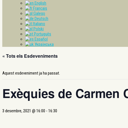
English
Français
Galego
Deutsch
Italiano
Polski
Português
Español
Українська
« Tots els Esdeveniments
Aquest esdeveniment ja ha passat.
Exèquies de Carmen
3 desembre, 2021 @ 16:00
-
16:30