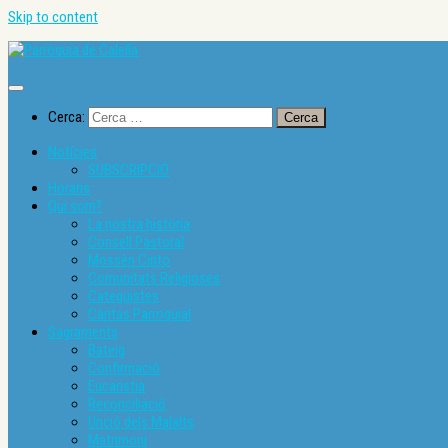
Skip to content
Cerca:
Notícies
SUBSCRIPCIÓ
Horaris
Qui som?
La nostra història
Consell Pastoral
Mossèn Cinto
Comunitats Religioses
Catequistes
Càritas Parroquial
Sagraments
Bateig
Confirmació
Eucaristia
Reconciliació
Unció dels Malalts
Matrimoni