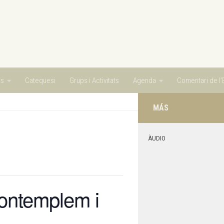
ts
Catequesi
Grups i Activitats
Agenda
Comentari de l’E
MÁS
ÀUDIO
Contemplem i