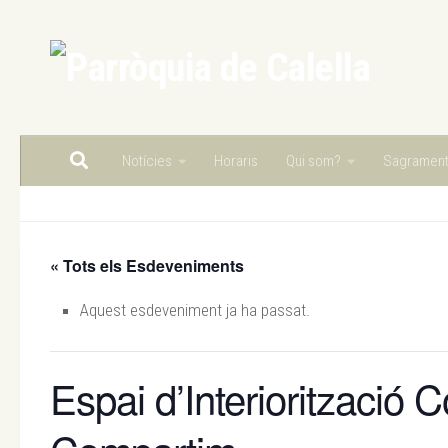
Skip to content
Notícies
Horaris
Qui som?
Sagramen
« Tots els Esdeveniments
Aquest esdeveniment ja ha passat.
Espai d’Interiorització 