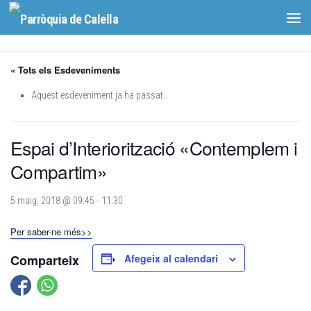
Skip to content
« Tots els Esdeveniments
Aquest esdeveniment ja ha passat.
Espai d’Interiorització «Contemplem i
Compartim»
5 maig, 2018 @ 09:45
-
11:30
Per saber-ne més>>
Comparteix
Afegeix al calendari