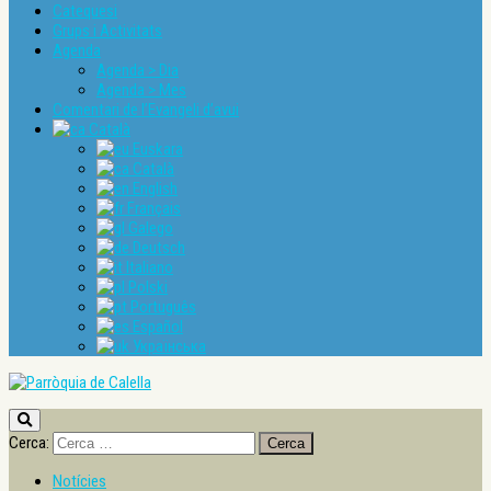
Catequesi
Grups i Activitats
Agenda
Agenda > Dia
Agenda > Mes
Comentari de l’Evangeli d’avui
Català
Euskara
Català
English
Français
Galego
Deutsch
Italiano
Polski
Português
Español
Українська
Cerca:
Notícies