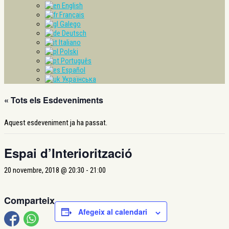
English
Français
Galego
Deutsch
Italiano
Polski
Português
Español
Українська
« Tots els Esdeveniments
Aquest esdeveniment ja ha passat.
Espai d’Interiorització
20 novembre, 2018 @ 20:30
-
21:00
Comparteix
Afegeix al calendari