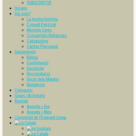
SUBSCRIPCIÓ
Horaris
Qui som?
La nostra història
Consell Pastoral
Mossèn Cinto
Comunitats Religioses
Catequistes
Càritas Parroquial
Sagraments
Bateig
Confirmació
Eucaristia
Reconciliació
Unció dels Malalts
Matrimoni
Catequesi
Grups i Activitats
Agenda
Agenda > Dia
Agenda > Mes
Comentari de l’Evangeli d’avui
Català
Euskara
Català