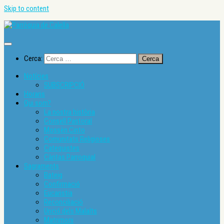
Skip to content
Cerca:
Notícies
SUBSCRIPCIÓ
Horaris
Qui som?
La nostra història
Consell Pastoral
Mossèn Cinto
Comunitats Religioses
Catequistes
Càritas Parroquial
Sagraments
Bateig
Confirmació
Eucaristia
Reconciliació
Unció dels Malalts
Matrimoni