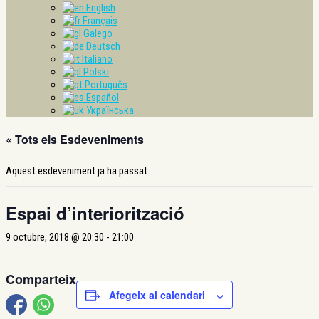
English
Français
Galego
Deutsch
Italiano
Polski
Português
Español
Українська
« Tots els Esdeveniments
Aquest esdeveniment ja ha passat.
Espai d’interiorització
9 octubre, 2018 @ 20:30
-
21:00
Comparteix
Afegeix al calendari