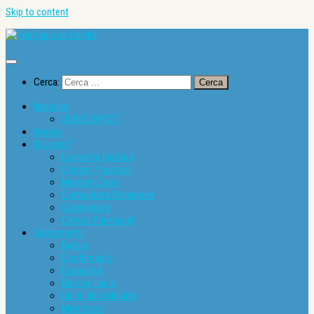
Skip to content
Cerca:
Notícies
SUBSCRIPCIÓ
Horaris
Qui som?
La nostra història
Consell Pastoral
Mossèn Cinto
Comunitats Religioses
Catequistes
Càritas Parroquial
Sagraments
Bateig
Confirmació
Eucaristia
Reconciliació
Unció dels Malalts
Matrimoni