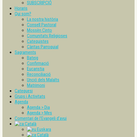
SUBSCRIPCIÓ
Horaris
Qui som?
La nostra història
Consell Pastoral
Mossèn Cinto
Comunitats Religioses
Catequistes
Càritas Parroquial
Sagraments
Bateig
Confirmació
Eucaristia
Reconciliació
Unció dels Malalts
Matrimoni
Catequesi
Grups i Activitats
Agenda
Agenda > Dia
Agenda > Mes
Comentari de l’Evangeli d’avui
Català
Euskara
Català