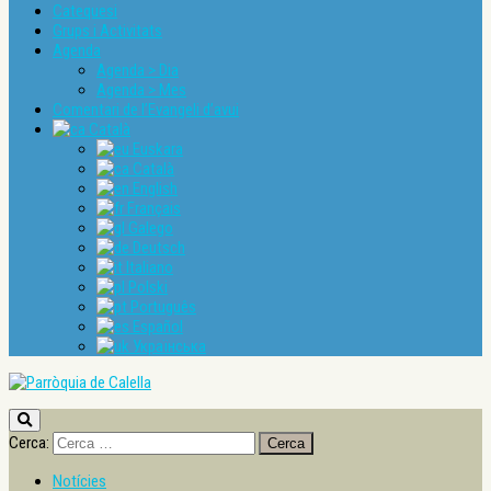
Catequesi
Grups i Activitats
Agenda
Agenda > Dia
Agenda > Mes
Comentari de l’Evangeli d’avui
Català
Euskara
Català
English
Français
Galego
Deutsch
Italiano
Polski
Português
Español
Українська
Cerca:
Notícies