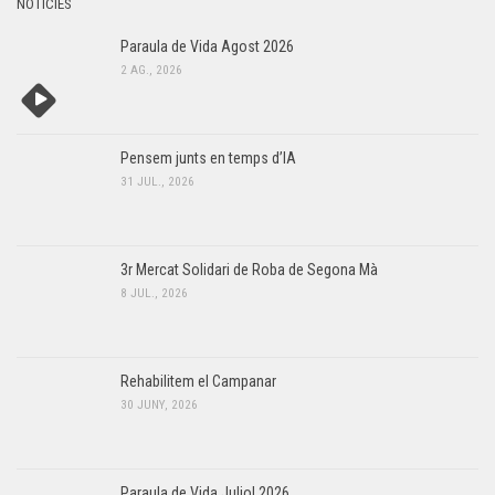
NOTÍCIES
Paraula de Vida Agost 2026
2 AG., 2026
Pensem junts en temps d’IA
31 JUL., 2026
3r Mercat Solidari de Roba de Segona Mà
8 JUL., 2026
Rehabilitem el Campanar
30 JUNY, 2026
Paraula de Vida Juliol 2026