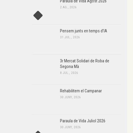
Paraula de Vida Agost 2026
2 AG., 2026
Pensem junts en temps d’IA
31 JUL., 2026
3r Mercat Solidari de Roba de
Segona Mà
8 JUL., 2026
Rehabilitem el Campanar
30 JUNY, 2026
Paraula de Vida Juliol 2026
30 JUNY, 2026