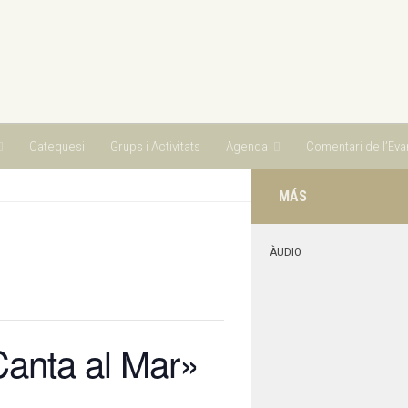
Catequesi
Grups i Activitats
Agenda
Comentari de l’Evan
MÁS
ÀUDIO
Canta al Mar»