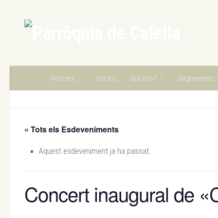
Skip to content
Notícies
Horaris
Qui som?
Sagraments
« Tots els Esdeveniments
Aquest esdeveniment ja ha passat.
Concert inaugural de «