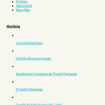
Notícies
Subscripció
Mapa Web
Història
La nostra parròquia
Història del nostre temple
Arquitectura i imatgeria del Temple Parroquial
El Centre Parroquial