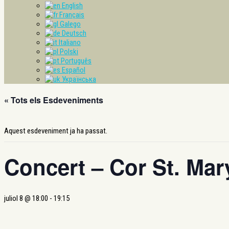
English
Français
Galego
Deutsch
Italiano
Polski
Português
Español
Українська
« Tots els Esdeveniments
Aquest esdeveniment ja ha passat.
Concert – Cor St. Ma
juliol 8 @ 18:00
-
19:15