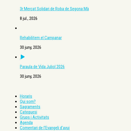
3r Mercat Solidari de Roba de Segona Mà
8 jul., 2026
Rehabilitem el Campanar
30 juny, 2026
Paraula de Vida Juliol 2026
30 juny, 2026
Horaris
Qui som?
Sagraments
Catequesi
Grups i Activitats
Agenda
Comentari de l’Evangeli d’avui