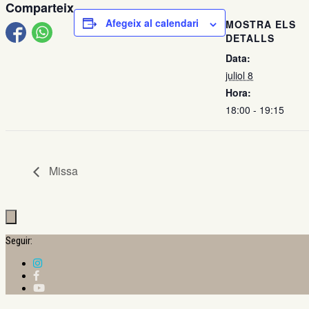
Comparteix
Afegeix al calendari
MOSTRA ELS
DETALLS
Data:
juliol 8
Hora:
18:00 - 19:15
Missa
Seguir: