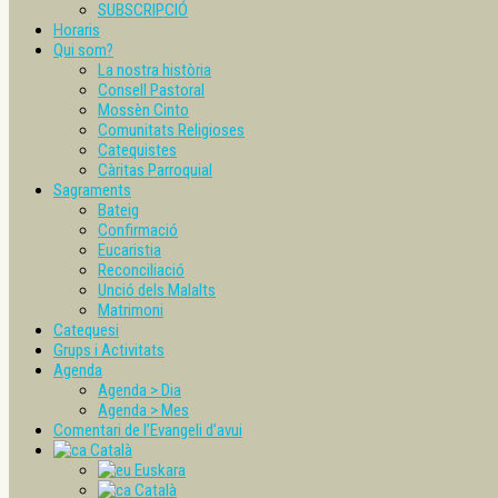
SUBSCRIPCIÓ
Horaris
Qui som?
La nostra història
Consell Pastoral
Mossèn Cinto
Comunitats Religioses
Catequistes
Càritas Parroquial
Sagraments
Bateig
Confirmació
Eucaristia
Reconciliació
Unció dels Malalts
Matrimoni
Catequesi
Grups i Activitats
Agenda
Agenda > Dia
Agenda > Mes
Comentari de l’Evangeli d’avui
Català
Euskara
Català