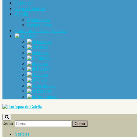
Catequesi
Grups i Activitats
Agenda
Agenda > Dia
Agenda > Mes
Comentari de l’Evangeli d’avui
Català
Euskara
Català
English
Français
Galego
Deutsch
Italiano
Polski
Português
Español
Українська
Cerca:
Notícies