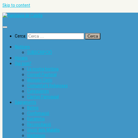
Skip to content
Cerca:
Notícies
SUBSCRIPCIÓ
Horaris
Qui som?
La nostra història
Consell Pastoral
Mossèn Cinto
Comunitats Religioses
Catequistes
Càritas Parroquial
Sagraments
Bateig
Confirmació
Eucaristia
Reconciliació
Unció dels Malalts
Matrimoni