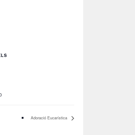
ELS
0
Adoració Eucarística