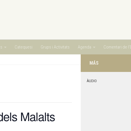
ts
Catequesi
Grups i Activitats
Agenda
Comentari de l’E
MÁS
ÀUDIO
dels Malalts