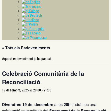
English
Français
Galego
Deutsch
Italiano
Polski
Português
Español
Українська
« Tots els Esdeveniments
Aquest esdeveniment ja ha passat.
Celebració Comunitària de la
Reconciliació
19 desembre, 2025 @ 20:00
-
21:00
Divendres 19 de desembre
a les
20h
tindrà lloc una
celebració comunitària del
Sagrament de la Reconciliació