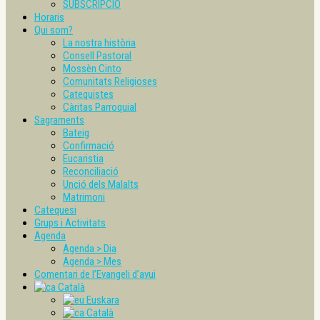
SUBSCRIPCIÓ
Horaris
Qui som?
La nostra història
Consell Pastoral
Mossèn Cinto
Comunitats Religioses
Catequistes
Càritas Parroquial
Sagraments
Bateig
Confirmació
Eucaristia
Reconciliació
Unció dels Malalts
Matrimoni
Catequesi
Grups i Activitats
Agenda
Agenda > Dia
Agenda > Mes
Comentari de l’Evangeli d’avui
Català
Euskara
Català