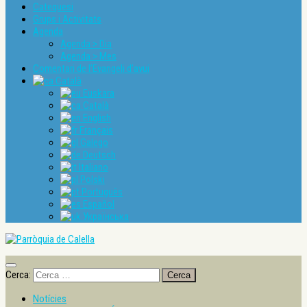
Catequesi
Grups i Activitats
Agenda
Agenda > Dia
Agenda > Mes
Comentari de l’Evangeli d’avui
Català
Euskara
Català
English
Français
Galego
Deutsch
Italiano
Polski
Português
Español
Українська
Cerca:
Notícies