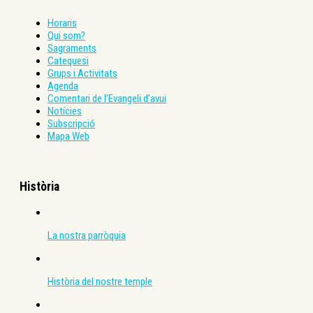
Horaris
Qui som?
Sagraments
Catequesi
Grups i Activitats
Agenda
Comentari de l’Evangeli d’avui
Notícies
Subscripció
Mapa Web
Història
La nostra parròquia
Història del nostre temple