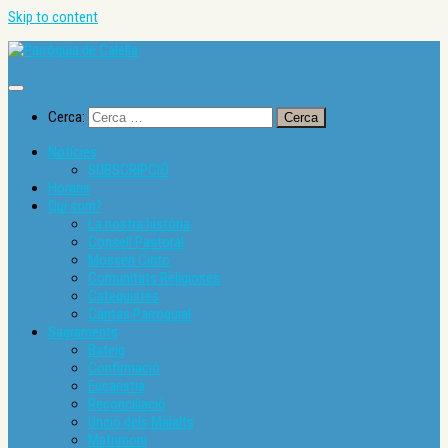
Skip to content
Cerca:
Notícies
SUBSCRIPCIÓ
Horaris
Qui som?
La nostra història
Consell Pastoral
Mossèn Cinto
Comunitats Religioses
Catequistes
Càritas Parroquial
Sagraments
Bateig
Confirmació
Eucaristia
Reconciliació
Unció dels Malalts
Matrimoni