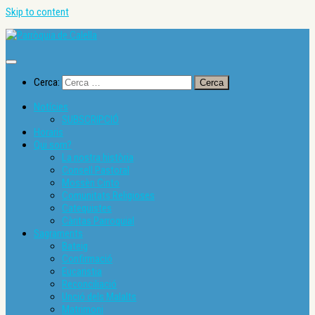
Skip to content
Cerca:
Notícies
SUBSCRIPCIÓ
Horaris
Qui som?
La nostra història
Consell Pastoral
Mossèn Cinto
Comunitats Religioses
Catequistes
Càritas Parroquial
Sagraments
Bateig
Confirmació
Eucaristia
Reconciliació
Unció dels Malalts
Matrimoni