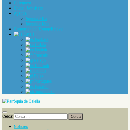
Catequesi
Grups i Activitats
Agenda
Agenda > Dia
Agenda > Mes
Comentari de l’Evangeli d’avui
Català
Euskara
Català
English
Français
Galego
Deutsch
Italiano
Polski
Português
Español
Українська
Cerca:
Notícies