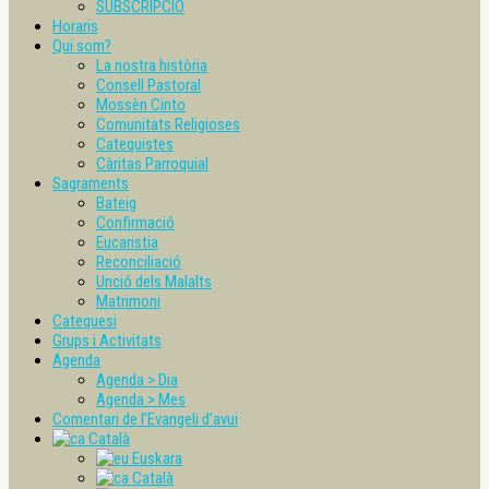
SUBSCRIPCIÓ
Horaris
Qui som?
La nostra història
Consell Pastoral
Mossèn Cinto
Comunitats Religioses
Catequistes
Càritas Parroquial
Sagraments
Bateig
Confirmació
Eucaristia
Reconciliació
Unció dels Malalts
Matrimoni
Catequesi
Grups i Activitats
Agenda
Agenda > Dia
Agenda > Mes
Comentari de l’Evangeli d’avui
Català
Euskara
Català