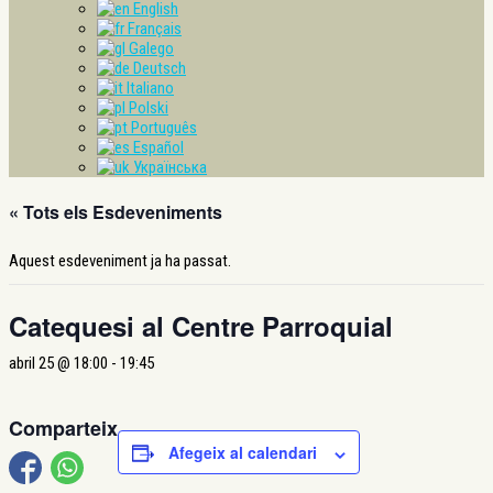
English
Français
Galego
Deutsch
Italiano
Polski
Português
Español
Українська
« Tots els Esdeveniments
Aquest esdeveniment ja ha passat.
Catequesi al Centre Parroquial
abril 25 @ 18:00
-
19:45
Comparteix
Afegeix al calendari