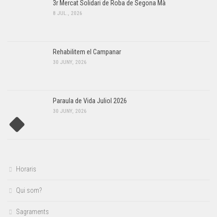
3r Mercat Solidari de Roba de Segona Mà
8 JUL., 2026
Rehabilitem el Campanar
30 JUNY, 2026
Paraula de Vida Juliol 2026
30 JUNY, 2026
Horaris
Qui som?
Sagraments