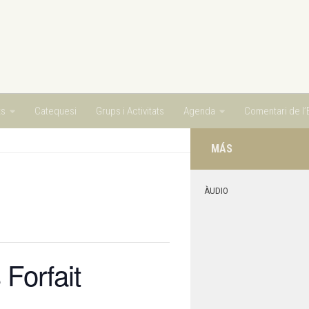
ts
Catequesi
Grups i Activitats
Agenda
Comentari de l’E
MÁS
ÀUDIO
 Forfait