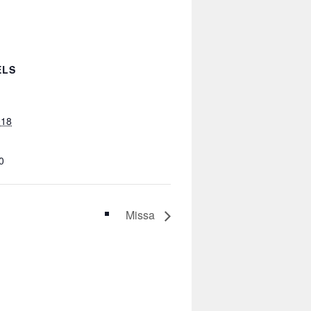
ELS
018
0
Missa