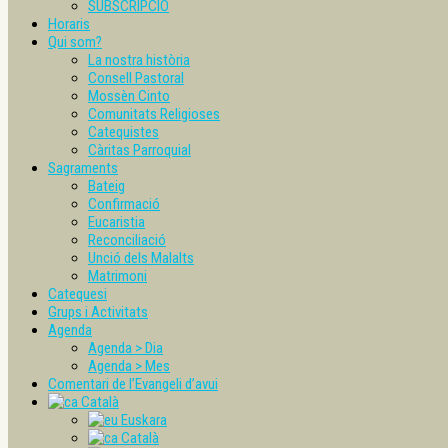
SUBSCRIPCIÓ
Horaris
Qui som?
La nostra història
Consell Pastoral
Mossèn Cinto
Comunitats Religioses
Catequistes
Càritas Parroquial
Sagraments
Bateig
Confirmació
Eucaristia
Reconciliació
Unció dels Malalts
Matrimoni
Catequesi
Grups i Activitats
Agenda
Agenda > Dia
Agenda > Mes
Comentari de l’Evangeli d’avui
Català
Euskara
Català