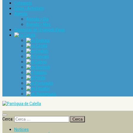
Catequesi
Grups i Activitats
Agenda
Agenda > Dia
Agenda > Mes
Comentari de l’Evangeli d’avui
Català
Euskara
Català
English
Français
Galego
Deutsch
Italiano
Polski
Português
Español
Українська
Cerca:
Notícies