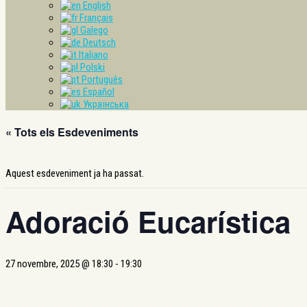
English
Français
Galego
Deutsch
Italiano
Polski
Português
Español
Українська
« Tots els Esdeveniments
Aquest esdeveniment ja ha passat.
Adoració Eucarística
27 novembre, 2025 @ 18:30
-
19:30