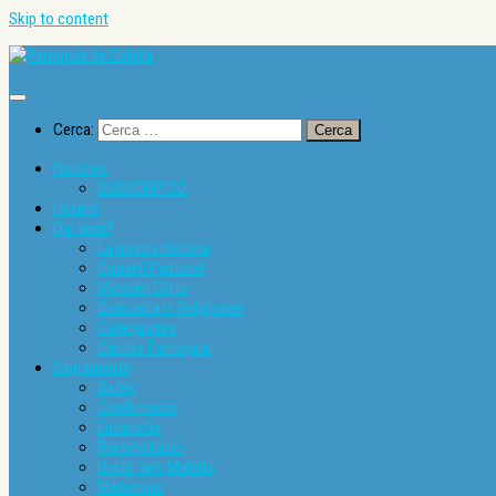
Skip to content
Cerca:
Notícies
SUBSCRIPCIÓ
Horaris
Qui som?
La nostra història
Consell Pastoral
Mossèn Cinto
Comunitats Religioses
Catequistes
Càritas Parroquial
Sagraments
Bateig
Confirmació
Eucaristia
Reconciliació
Unció dels Malalts
Matrimoni