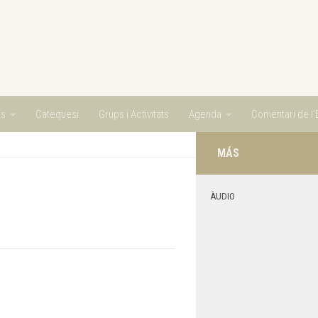
ts
Catequesi
Grups i Activitats
Agenda
Comentari de l’E
MÁS
ÀUDIO