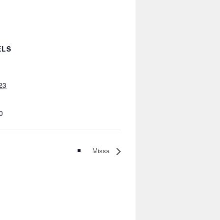
ELS
23
0
Missa