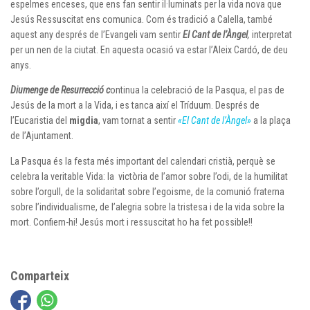
espelmes enceses, que ens fan sentir il·luminats per la vida nova que
Jesús Ressuscitat ens comunica. Com és tradició a Calella, també
aquest any després de l’Evangeli vam sentir
El Cant de l’Àngel
,
interpretat
per un nen de la ciutat. En aquesta ocasió va estar l’Aleix Cardó, de deu
anys.
Diumenge de Resurrecció c
ontinua la celebració de la Pasqua, el pas de
Jesús de la mort a la Vida, i es tanca així el Tríduum. Després de
l’Eucaristia del
migdia
, vam tornat a sentir
«El Cant de l’Àngel»
a la plaça
de l’Ajuntament.
La Pasqua és la festa més important del calendari cristià, perquè se
celebra la veritable Vida: la victòria de l’amor sobre l’odi, de la humilitat
sobre l’orgull, de la solidaritat sobre l’egoisme, de la comunió fraterna
sobre l’individualisme, de l’alegria sobre la tristesa i de la vida sobre la
mort. Confiem-hi! Jesús mort i ressuscitat ho ha fet possible!!
Comparteix