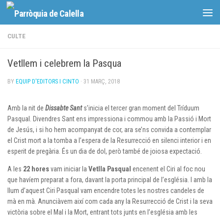
Skip to content
CULTE
Vetllem i celebrem la Pasqua
BY
EQUIP D'EDITORS I CINTO
·
31 MARÇ, 2018
Amb la nit de
Dissabte Sant
s’inicia el tercer gran moment del Tríduum
Pasqual. Divendres Sant ens impressiona i commou amb la Passió i Mort
de Jesús, i si ho hem acompanyat de cor, ara se’ns convida a contemplar
el Crist mort a la tomba a l’espera de la Resurrecció en silenci interior i en
esperit de pregària. És un dia de dol, però també de joiosa expectació.
A les
22 hores
vam iniciar la
Vetlla Pasqual
encenent el Ciri al foc nou
que havíem preparat a fora, davant la porta principal de l’església. I amb la
llum d’aquest Ciri Pasqual vam encendre totes les nostres candeles de
mà en mà. Anunciàvem així com cada any la Resurrecció de Crist i la seva
victòria sobre el Mal i la Mort, entrant tots junts en l’església amb les