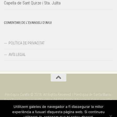
Capella de Sant Quirze i Sta. Julita
COMENTARI DE L’EVANGELI D’AVUI
POLÍTICA DE PRIVACITAT
AVÍS LEGAL
Parròquia Calella © 2018. All Rights Reserved. | Parròquia de Santa Maria i
Sant Nicolau | Plaça de l'Església. 08370 Calella (Maresme). Catalunya | Tel.
937 69 09 90
Utilitzem galetes de navegador a fi d’assegurar la millor
experiència a l’usuari d’aquesta pàgina web. Si continueu