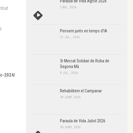
Paraula de Vida Agost 2026
2 AG., 2026
ribat
as
Pensem junts en temps d’IA
31 JUL., 2026
3r Mercat Solidari de Roba de
Segona Mà
8 JUL., 2026
ic-2024/
Rehabilitem el Campanar
30 JUNY, 2026
Paraula de Vida Juliol 2026
30 JUNY, 2026