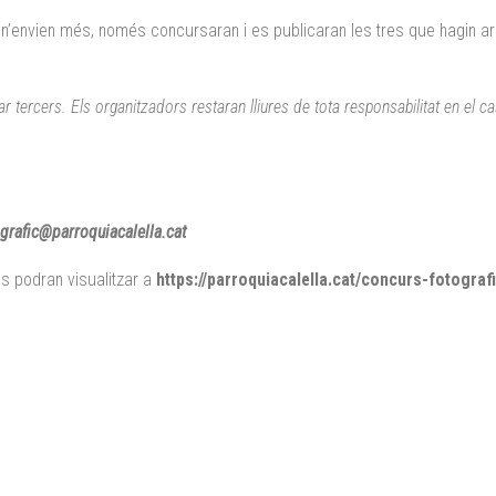
n’envien més, només concursaran i es publicaran les tres que hagin ar
 tercers. Els organitzadors restaran lliures de tota responsabilitat en el c
grafic@parroquiacalella.cat
s podran visualitzar a
https://parroquiacalella.cat/concurs-fotograf