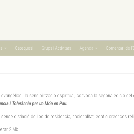
ts
Catequesi
Grups i Activitats
Agenda
Comentari de l’E
 evangèlics i la sensibilització espiritual, convoca la segona edició del
ència i Tolerància per un Món en Pau
.
sense distinció de lloc de residència, nacionalitat, edat o creences rel
perar 2 Mb.