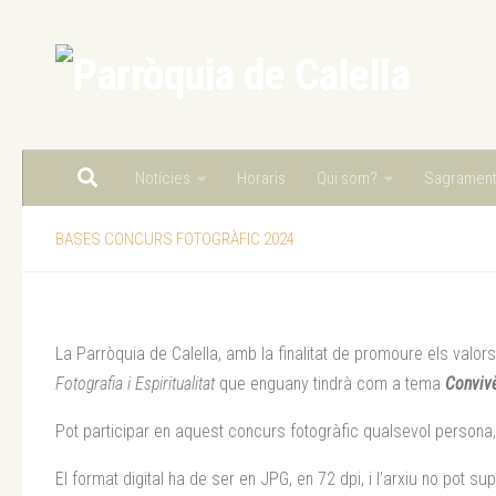
Skip to content
Notícies
Horaris
Qui som?
Sagramen
BASES CONCURS FOTOGRÀFIC 2024
La Parròquia de Calella, amb la finalitat de promoure els valors
Fotografia i Espiritualitat
que enguany tindrà com a tema
C
onviv
Pot participar en aquest concurs fotogràfic qualsevol persona, 
El format digital ha de ser en JPG, en 72 dpi, i l’arxiu no pot su