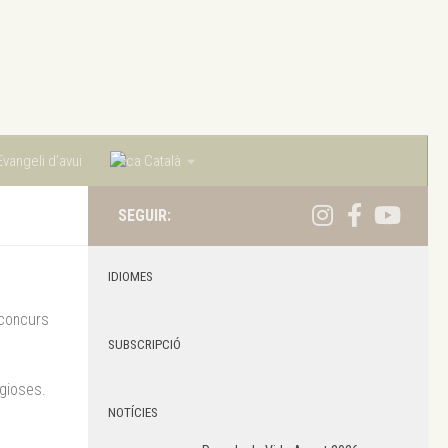
vangeli d’avui
Català
SEGUIR:
IDIOMES
 concurs
SUBSCRIPCIÓ
igioses.
NOTÍCIES