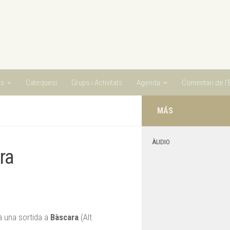
ts
Catequesi
Grups i Activitats
Agenda
Comentari de l’E
MÁS
ÀUDIO
ra
à una sortida a
Bàscara
(Alt