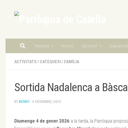
Skip to content
Notícies
Horaris
Qui som?
Sagramen
ACTIVITATS
/
CATEQUESI
/
FAMÍLIA
Sortida Nadalenca a Bàsca
BY
BCN01
·
6 DESEMBRE, 2025
Diumenge 4 de gener 2026
a la tarda, la Parròquia propos