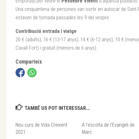
Empordà) per veure el
Pessebre Vivent
d’aquesta població.
Una cinquantena de persones van sortir en autocar de Sant Pol
estaven de tornada passades les 9 del vespre.
Contribució entrada i viatge
20 € (adults), 16 € (13-17 anys), 14 € (6-12 anys), 10 € (me
Cavall Fort) i gratuït (menors de 6 anys).
Comparteix
TAMBÉ US POT INTERESSAR...
Nou curs de Vida Creixent
A l’escolta de l’Evangeli de
2021
Marc