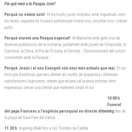
Per què venir a la Pasqua Jove?
Perquè no estem sols!
Hi ha molts joves cristians amb inquietuds com
les teves i aquesta és l’ocasió perfecta per trobar-nos, escoltar-nos i créixer
junts.
Perquè viurem una Pasqua especial!
Al Maresme amb gent jove de
diverses poblacions de la comarca, juntament amb jovent de l’Empordà, la
Garrotxa, la Selva, el Pla de l’Estany, el Gironès… Desconnectant del soroll i
connectant amb la Paraula.
Perquè Jesús i el seu Evangeli són avui més actuals que mai.
En un
món ple d’estímuls que ens alteren els nivells de dopamina i ofereixen
satisfaccions fugisseres, creiem que encara val la pena estimar, tenir
esperança i cercar una Veritat que realment ompli el cor.
10:00 h
Funeral
del papa Francesc a l’església parroquial en directe
streaming
des de
la plaça de Sant Pere del Vaticà
11:30 h
Inspiring Walk
fins a Les Torretes de Calella