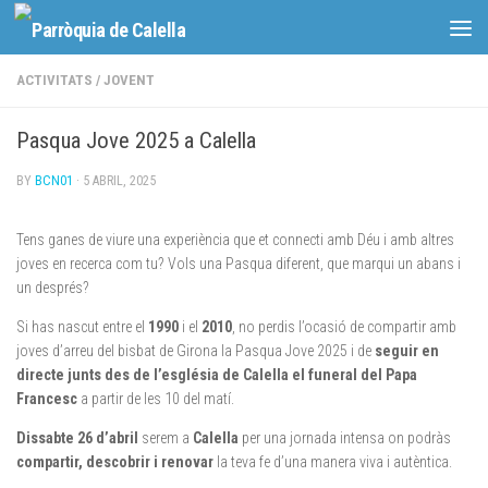
Skip to content
ACTIVITATS
/
JOVENT
Pasqua Jove 2025 a Calella
BY
BCN01
·
5 ABRIL, 2025
Tens ganes de viure una experiència que et connecti amb Déu i amb altres
joves en recerca com tu? Vols una Pasqua diferent, que marqui un abans i
un després?
Si has nascut entre el
1990
i el
2010
, no perdis l’ocasió de compartir amb
joves d’arreu del bisbat de Girona la Pasqua Jove 2025 i de
seguir en
directe junts des de l’església de Calella el funeral del Papa
Francesc
a partir de les 10 del matí.
Dissabte 26 d’abril
serem a
Calella
per una jornada intensa on podràs
compartir, descobrir i renovar
la teva fe d’una manera viva i autèntica.