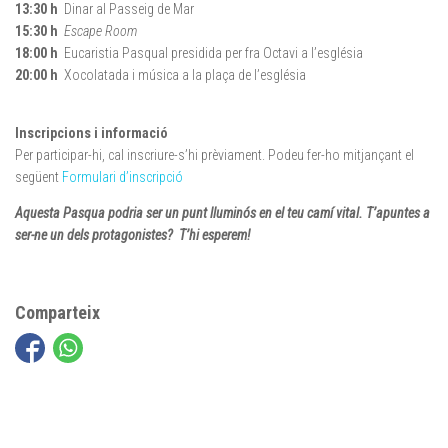
13:30 h
Dinar al Passeig de Mar
15:30 h
Escape Room
18:00 h
Eucaristia Pasqual presidida per fra Octavi a l’església
20:00 h
Xocolatada i música a la plaça de l’església
Inscripcions i informació
Per participar-hi, cal inscriure-s’hi prèviament. Podeu fer-ho mitjançant el
següent
Formulari d’inscripció
Aquesta Pasqua podria ser un punt lluminós en el teu camí vital. T’apuntes a
ser-ne un dels protagonistes?
T’hi esperem!
Comparteix