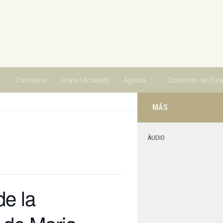
Catequesi
Grups i Activitats
Agenda
Comentari de l’Evan
MÁS
ÀUDIO
de la