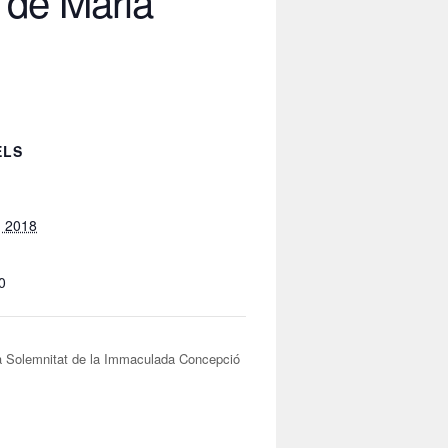
 de Maria
ELS
, 2018
0
a Solemnitat de la Immaculada Concepció