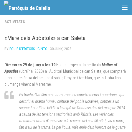
Skip to content
ACTIVITATS
«Mare dels Apòstols» a can Saleta
BY
EQUIP D'EDITORS I CINTO
·
30 JUNY, 2022
Dimecres 29 de juny a les 19 h
s’ha projectat la pel·lícula
Mother of
Apostles
(Ucraïna, 2020) a l’Auditori Municipal de can Saleta, que comptarà
amb la presència del seu realitzador, Dmytro Ovechkin, que es troba fins
diumenge vinent al Maresme.
Es tracta d’un film amb nombrosos reconeixements i guardons, que
descriu el drama humà i cultural del poble ucraïnès, sotmès a un
sagnant conflicte bèl·lic a la regió de Donbass des del març de 2014
a causa de les tensions territorials amb Rússia. Les vivències
transformadores d’una mare a la recerca del seu fill pilot, viu o mort,
fan d’eix de la trama. La pel·lícula, més enllà dels horrors de la guerra